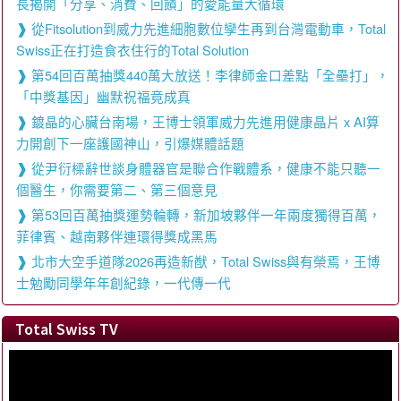
長揭開「分享、消費、回饋」的愛能量大循環
從Fitsolution到威力先進細胞數位孿生再到台灣電動車，Total
Swiss正在打造食衣住行的Total Solution
第54回百萬抽獎440萬大放送！李律師金口差點「全壘打」，
「中獎基因」幽默祝福竟成真
鍍晶的心臟台南場，王博士領軍威力先進用健康晶片 x AI算
力開創下一座護國神山，引爆媒體話題
從尹衍樑辭世談身體器官是聯合作戰體系，健康不能只聽一
個醫生，你需要第二、第三個意見
第53回百萬抽獎運勢輪轉，新加坡夥伴一年兩度獨得百萬，
菲律賓、越南夥伴連環得獎成黑馬
北市大空手道隊2026再造新猷，Total Swiss與有榮焉，王博
士勉勵同學年年創紀錄，一代傳一代
Total Swiss TV