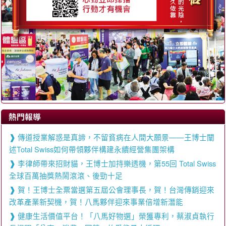
熱門報導
傳道授業解惑是真諦，不留貧病在人間大願景——王博士闡
述Total Swiss如何帶領夥伴構建永續經營集團架構
李律師帶來招財貓，王博士加持樂透機，第55回 Total Swiss
全球百萬抽獎熱鬧滾滾、後勁十足
賀！王博士全票當選第五屆公會理事長，賀！台灣傳銷迎來
改革產業新契機，賀！八馬夥伴迎來事業倍增新潛能
健康生活價值平台！「八馬好物選」榮獲專利，蔡淑貞執行