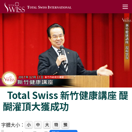
Total Swiss International
關於我們
加入我們
產品展示
TSToday
利保肝藥局
全球據點
Total Swiss 新竹健康講座 醍
聯絡我們
醐灌頂大獲成功
全球網站
會員專區
字體大小：
小
中
大
特
預