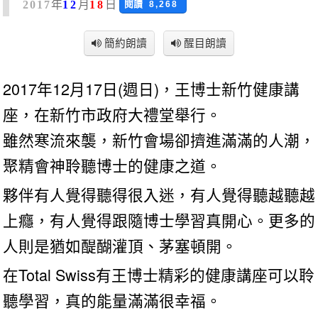
年
月
日
閱讀
2017
12
18
8,268
簡約朗讀
醒目朗讀
2017年12月17日(週日)，王博士新竹健康講
座，在新竹市政府大禮堂舉行。
雖然寒流來襲，新竹會場卻擠進滿滿的人潮，
聚精會神聆聽博士的健康之道。
夥伴有人覺得聽得很入迷，有人覺得聽越聽越
上癮，有人覺得跟隨博士學習真開心。更多的
人則是猶如醍醐灌頂、茅塞頓開。
在Total Swiss有王博士精彩的健康講座可以聆
聽學習，真的能量滿滿很幸福。