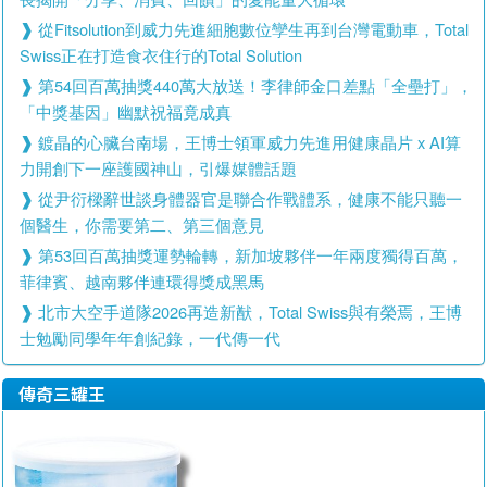
從Fitsolution到威力先進細胞數位孿生再到台灣電動車，Total
Swiss正在打造食衣住行的Total Solution
第54回百萬抽獎440萬大放送！李律師金口差點「全壘打」，
「中獎基因」幽默祝福竟成真
鍍晶的心臟台南場，王博士領軍威力先進用健康晶片 x AI算
力開創下一座護國神山，引爆媒體話題
從尹衍樑辭世談身體器官是聯合作戰體系，健康不能只聽一
個醫生，你需要第二、第三個意見
第53回百萬抽獎運勢輪轉，新加坡夥伴一年兩度獨得百萬，
菲律賓、越南夥伴連環得獎成黑馬
北市大空手道隊2026再造新猷，Total Swiss與有榮焉，王博
士勉勵同學年年創紀錄，一代傳一代
傳奇三罐王