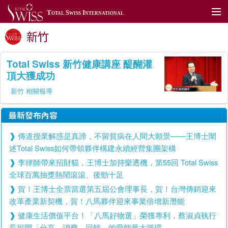
Total Swiss International
新竹
關於我們
加入我們
Total Swiss 新竹健康講座 醍醐灌
頂大獲成功
產品展示
新竹 相關報導
TSToday
最新發布內容
利保肝藥局
傳道授業解惑是真諦，不留貧病在人間大願景——王博士闡
全球據點
述Total Swiss如何帶領夥伴構建永續經營集團架構
李律師帶來招財貓，王博士加持樂透機，第55回 Total Swiss
聯絡我們
全球百萬抽獎熱鬧滾滾、後勁十足
賀！王博士全票當選第五屆公會理事長，賀！台灣傳銷迎來
全球網站
改革產業新契機，賀！八馬夥伴迎來事業倍增新潛能
會員專區
健康生活價值平台！「八馬好物選」榮獲專利，蔡淑貞執行
長揭開「分享、消費、回饋」的愛能量大循環