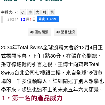
字體大小：
小
中
大
特
預
年
月
日
閱讀
2024
12
4
4,439
簡約朗讀
醒目朗讀
2024年Total Swiss全球頒聘大會於12月4日正
式揭開序幕，下午1點30分，在張在心副總、
孫守德總裁的引言之後，王博士向齊聚Total
Swiss台北公司七樓跟二樓，來自全球16個市
場的一千多位領導人，詳細闡述了別人想學也
學不來，想追也追不上的未來五年六大願景。
1，第一名的產品威力