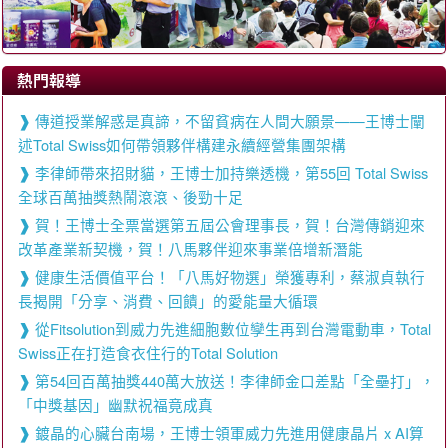
熱門報導
傳道授業解惑是真諦，不留貧病在人間大願景——王博士闡
述Total Swiss如何帶領夥伴構建永續經營集團架構
李律師帶來招財貓，王博士加持樂透機，第55回 Total Swiss
全球百萬抽獎熱鬧滾滾、後勁十足
賀！王博士全票當選第五屆公會理事長，賀！台灣傳銷迎來
改革產業新契機，賀！八馬夥伴迎來事業倍增新潛能
健康生活價值平台！「八馬好物選」榮獲專利，蔡淑貞執行
長揭開「分享、消費、回饋」的愛能量大循環
從Fitsolution到威力先進細胞數位孿生再到台灣電動車，Total
Swiss正在打造食衣住行的Total Solution
第54回百萬抽獎440萬大放送！李律師金口差點「全壘打」，
「中獎基因」幽默祝福竟成真
鍍晶的心臟台南場，王博士領軍威力先進用健康晶片 x AI算