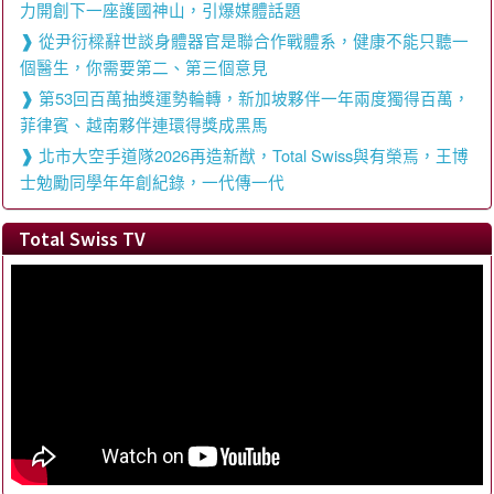
力開創下一座護國神山，引爆媒體話題
從尹衍樑辭世談身體器官是聯合作戰體系，健康不能只聽一
個醫生，你需要第二、第三個意見
第53回百萬抽獎運勢輪轉，新加坡夥伴一年兩度獨得百萬，
菲律賓、越南夥伴連環得獎成黑馬
北市大空手道隊2026再造新猷，Total Swiss與有榮焉，王博
士勉勵同學年年創紀錄，一代傳一代
Total Swiss TV