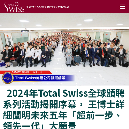
Total Swiss International
關於我們
加入我們
產品展示
TSToday
利保肝藥局
全球據點
2024年Total Swiss全球頒聘
聯絡我們
系列活動揭開序幕， 王博士詳
全球網站
細闡明未來五年「超前一步、
會員專區
領先一代」大願景