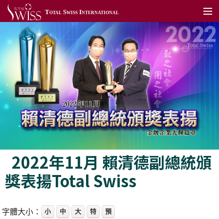
Total Swiss International
關於我們
加入我們
產品展示
TSToday
利保肝藥局
全球據點
2022年11月 賴清德副總統頒
聯絡我們
獎表揚Total Swiss
全球網站
會員專區
字體大小：
小
中
大
特
預