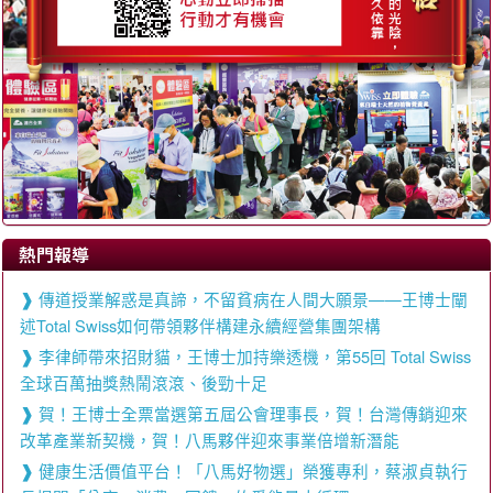
熱門報導
傳道授業解惑是真諦，不留貧病在人間大願景——王博士闡
述Total Swiss如何帶領夥伴構建永續經營集團架構
李律師帶來招財貓，王博士加持樂透機，第55回 Total Swiss
全球百萬抽獎熱鬧滾滾、後勁十足
賀！王博士全票當選第五屆公會理事長，賀！台灣傳銷迎來
改革產業新契機，賀！八馬夥伴迎來事業倍增新潛能
健康生活價值平台！「八馬好物選」榮獲專利，蔡淑貞執行