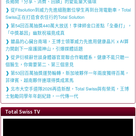
長揭開「分享、消費、回饋」的愛能量大循環
從Fitsolution到威力先進細胞數位孿生再到台灣電動車，Total
Swiss正在打造食衣住行的Total Solution
第54回百萬抽獎440萬大放送！李律師金口差點「全壘打」，
「中獎基因」幽默祝福竟成真
鍍晶的心臟台南場，王博士領軍威力先進用健康晶片 x AI算
力開創下一座護國神山，引爆媒體話題
從尹衍樑辭世談身體器官是聯合作戰體系，健康不能只聽一
個醫生，你需要第二、第三個意見
第53回百萬抽獎運勢輪轉，新加坡夥伴一年兩度獨得百萬，
菲律賓、越南夥伴連環得獎成黑馬
北市大空手道隊2026再造新猷，Total Swiss與有榮焉，王博
士勉勵同學年年創紀錄，一代傳一代
Total Swiss TV