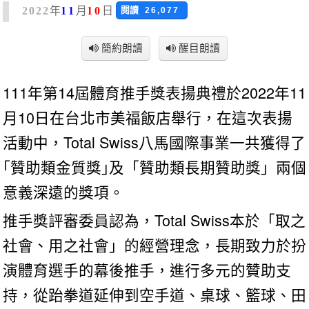
年
月
日
閱讀
2022
11
10
26,077
簡約朗讀
醒目朗讀
111年第14屆體育推手獎表揚典禮於2022年11
月10日在台北市美福飯店舉行，在這次表揚
活動中，Total Swiss八馬國際事業一共獲得了
｢贊助類金質獎｣及「贊助類長期贊助獎」兩個
意義深遠的獎項。
推手獎評審委員認為，Total Swiss本於「取之
社會、用之社會」的經營理念，長期致力於扮
演體育選手的幕後推手，進行多元的贊助支
持，從跆拳道延伸到空手道、桌球、籃球、田