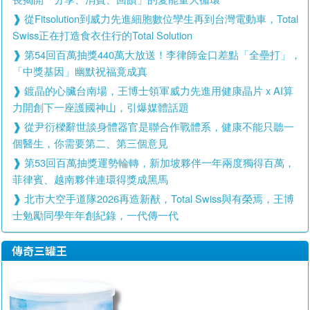
從Fitsolution到威力先進細胞數位孿生再到台灣電動車，Total
Swiss正在打造食衣住行的Total Solution
第54回百萬抽獎440萬大放送！李律師金口差點「全壘打」，
「中獎基因」幽默祝福竟成真
鍍晶的心臟台南場，王博士領軍威力先進用健康晶片 x AI算
力開創下一座護國神山，引爆媒體話題
從尹衍樑辭世談身體器官是聯合作戰體系，健康不能只聽一
個醫生，你需要第二、第三個意見
第53回百萬抽獎運勢輪轉，新加坡夥伴一年兩度獨得百萬，
菲律賓、越南夥伴連環得獎成黑馬
北市大空手道隊2026再造新猷，Total Swiss與有榮焉，王博
士勉勵同學年年創紀錄，一代傳一代
傳奇三罐王