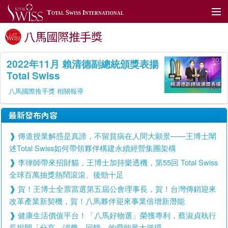
Total Swiss International
八馬國際推手獎
關於我們
加入我們
2022年11月 賴清德副總統頒獎表揚
Total Swiss
產品展示
八馬國際推手獎 相關報導
TSToday
最新發布內容
利保肝藥局
傳道授業解惑是真諦，不留貧病在人間大願景——王博士闡
全球據點
述Total Swiss如何帶領夥伴構建永續經營集團架構
李律師帶來招財貓，王博士加持樂透機，第55回 Total Swiss
聯絡我們
全球百萬抽獎熱鬧滾滾、後勁十足
賀！王博士全票當選第五屆公會理事長，賀！台灣傳銷迎來
全球網站
改革產業新契機，賀！八馬夥伴迎來事業倍增新潛能
會員專區
健康生活價值平台！「八馬好物選」榮獲專利，蔡淑貞執行
長揭開「分享、消費、回饋」的愛能量大循環