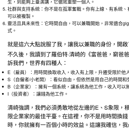
生，到能夠上臺演講，它徹底重塑一個人。
社群與支持系統：你不是在孤軍奮戰。你有上線、有系統、有夥伴
可以被複製。
靈活且具未來性：它時間自由，可以兼職開始，非常適合gig
式。
就是這六大點說服了我，讓我以兼職的身份，開啟
不久後，我讀到了羅伯特·清崎的《富爸爸，窮爸
訴我們，世界有四種人：
E（雇員）：用時間換取收入，收入有上限，升遷受限於他
S（自僱者/小老闆）：看似自由，但依然是用自己的時間和
B（企業家）：擁有一個系統，讓系統為他工作，收入可以
I（投資者）：讓錢為他工作。
清崎強調，我們必須勇敢地從左邊的E、S象限，移
限企業家的最佳平臺。在這裡，你不是用時間換錢
時，你就擁有一百個小時的效益。這讓我確信，我必