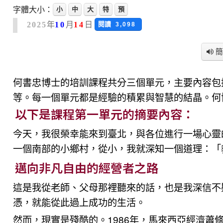
字體大小：
小
中
大
特
預
年
月
日
閱讀
2025
10
14
3,098
簡
何書忠博士的培訓課程共分三個單元，主要內容包
等。每一個單元都是經驗的積累與智慧的結晶。何
以下是課程第一單元的摘要內容：
今天，我很榮幸能來到臺北，與各位進行一場心靈
一個南部的小鄉村，從小，我就深知一個道理：「
邁向非凡自由的經營者之路
這是我從老師、父母那裡聽來的話，也是我深信不
憑，就能從此過上成功的生活。
然而，現實是殘酷的。1986年，馬來西亞經濟