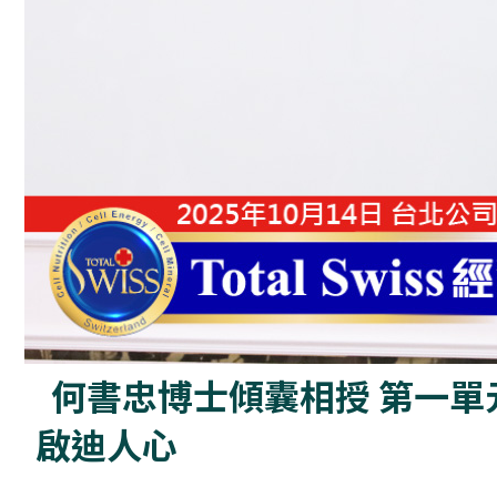
何書忠博士傾囊相授 第一單
啟迪人心