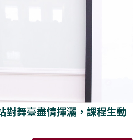
站對舞臺盡情揮灑，課程生動