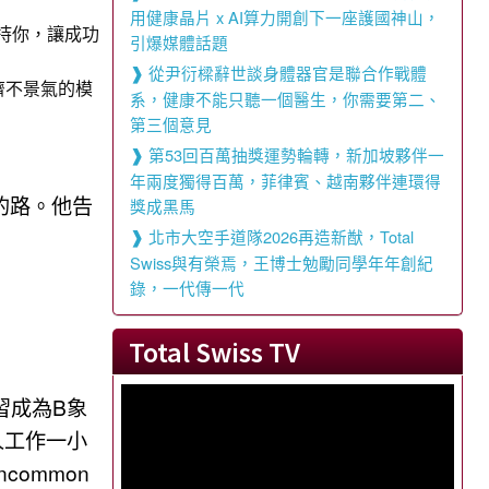
用健康晶片 x AI算力開創下一座護國神山，
支持你，讓成功
引爆媒體話題
從尹衍樑辭世談身體器官是聯合作戰體
濟不景氣的模
系，健康不能只聽一個醫生，你需要第二、
第三個意見
第53回百萬抽獎運勢輪轉，新加坡夥伴一
年兩度獨得百萬，菲律賓、越南夥伴連環得
的路。他告
獎成黑馬
北市大空手道隊2026再造新猷，Total
Swiss與有榮焉，王博士勉勵同學年年創紀
錄，一代傳一代
Total Swiss TV
習成為B象
人工作一小
ommon