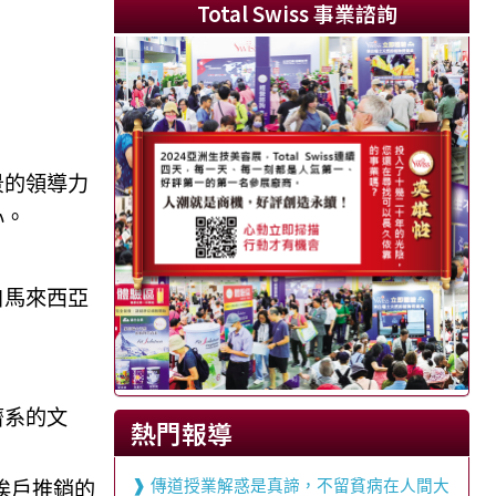
Total Swiss 事業諮詢
景的領導力
心。
自馬來西亞
濟系的文
熱門報導
傳道授業解惑是真諦，不留貧病在人間大
挨戶推銷的