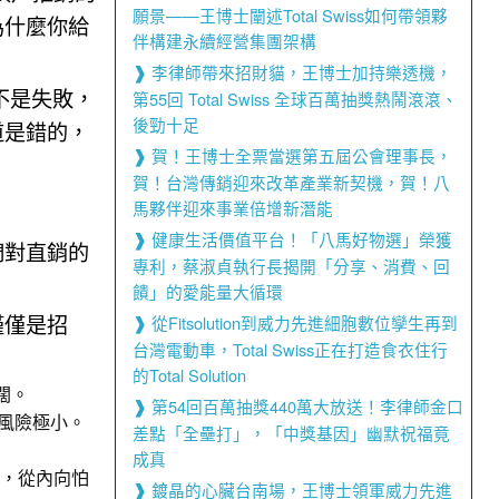
願景——王博士闡述Total Swiss如何帶領夥
為什麼你給
伴構建永續經營集團架構
李律師帶來招財貓，王博士加持樂透機，
不是失敗，
第55回 Total Swiss 全球百萬抽獎熱鬧滾滾、
後勁十足
道是錯的，
賀！王博士全票當選第五屆公會理事長，
賀！台灣傳銷迎來改革產業新契機，賀！八
馬夥伴迎來事業倍增新潛能
健康生活價值平台！「八馬好物選」榮獲
們對直銷的
專利，蔡淑貞執行長揭開「分享、消費、回
饋」的愛能量大循環
僅僅是招
從Fitsolution到威力先進細胞數位孿生再到
台灣電動車，Total Swiss正在打造食衣住行
的Total Solution
闊。
第54回百萬抽獎440萬大放送！李律師金口
風險極小。
差點「全壘打」，「中獎基因」幽默祝福竟
成真
御，從內向怕
鍍晶的心臟台南場，王博士領軍威力先進