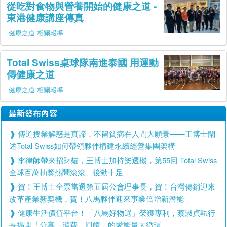
從吃對食物與營養開始的健康之道 -
東港健康講座傳真
健康之道 相關報導
Total Swiss桌球隊南進泰國 用運動
傳健康之道
健康之道 相關報導
最新發布內容
傳道授業解惑是真諦，不留貧病在人間大願景——王博士闡
述Total Swiss如何帶領夥伴構建永續經營集團架構
李律師帶來招財貓，王博士加持樂透機，第55回 Total Swiss
全球百萬抽獎熱鬧滾滾、後勁十足
賀！王博士全票當選第五屆公會理事長，賀！台灣傳銷迎來
改革產業新契機，賀！八馬夥伴迎來事業倍增新潛能
健康生活價值平台！「八馬好物選」榮獲專利，蔡淑貞執行
長揭開「分享、消費、回饋」的愛能量大循環