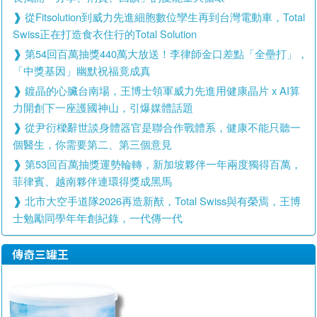
從Fitsolution到威力先進細胞數位孿生再到台灣電動車，Total
Swiss正在打造食衣住行的Total Solution
第54回百萬抽獎440萬大放送！李律師金口差點「全壘打」，
「中獎基因」幽默祝福竟成真
鍍晶的心臟台南場，王博士領軍威力先進用健康晶片 x AI算
力開創下一座護國神山，引爆媒體話題
從尹衍樑辭世談身體器官是聯合作戰體系，健康不能只聽一
個醫生，你需要第二、第三個意見
第53回百萬抽獎運勢輪轉，新加坡夥伴一年兩度獨得百萬，
菲律賓、越南夥伴連環得獎成黑馬
北市大空手道隊2026再造新猷，Total Swiss與有榮焉，王博
士勉勵同學年年創紀錄，一代傳一代
傳奇三罐王