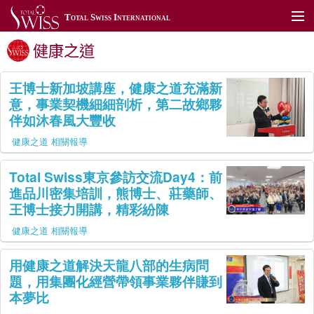
Total Swiss International
健康之道
關於我們
加入我們
王博士新加坡講座，健康之道充滿新
意，事業契機細細剖析，第二故鄉夥
產品展示
伴如沐春風大豐收
TSToday
健康之道 相關報導
利保肝藥局
Total Swiss東京參訪交流Day4：前
進品川密集培訓，熊博士、莊藥師、
全球據點
王博士接力開講，精彩紛陳
健康之道 相關報導
聯絡我們
用健康之道解決天龍八部的生病問
全球網站
題，用集團化經營帶領事業夥伴賺到
會員專區
本夢比