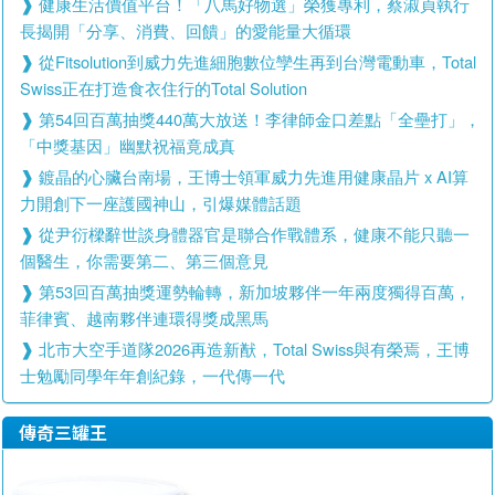
健康生活價值平台！「八馬好物選」榮獲專利，蔡淑貞執行
長揭開「分享、消費、回饋」的愛能量大循環
從Fitsolution到威力先進細胞數位孿生再到台灣電動車，Total
Swiss正在打造食衣住行的Total Solution
第54回百萬抽獎440萬大放送！李律師金口差點「全壘打」，
「中獎基因」幽默祝福竟成真
鍍晶的心臟台南場，王博士領軍威力先進用健康晶片 x AI算
力開創下一座護國神山，引爆媒體話題
從尹衍樑辭世談身體器官是聯合作戰體系，健康不能只聽一
個醫生，你需要第二、第三個意見
第53回百萬抽獎運勢輪轉，新加坡夥伴一年兩度獨得百萬，
菲律賓、越南夥伴連環得獎成黑馬
北市大空手道隊2026再造新猷，Total Swiss與有榮焉，王博
士勉勵同學年年創紀錄，一代傳一代
傳奇三罐王