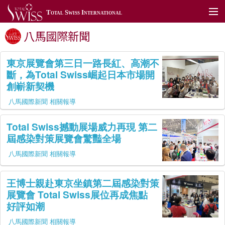
Total Swiss International
八馬國際新聞
關於我們
加入我們
東京展覽會第三日一路長紅、高潮不
斷，為Total Swiss崛起日本市場開
產品展示
創嶄新契機
TSToday
八馬國際新聞 相關報導
利保肝藥局
Total Swiss撼動展場威力再現 第二
屆感染對策展覽會驚豔全場
全球據點
八馬國際新聞 相關報導
聯絡我們
王博士親赴東京坐鎮第二屆感染對策
全球網站
展覽會 Total Swiss展位再成焦點
好評如潮
會員專區
八馬國際新聞 相關報導